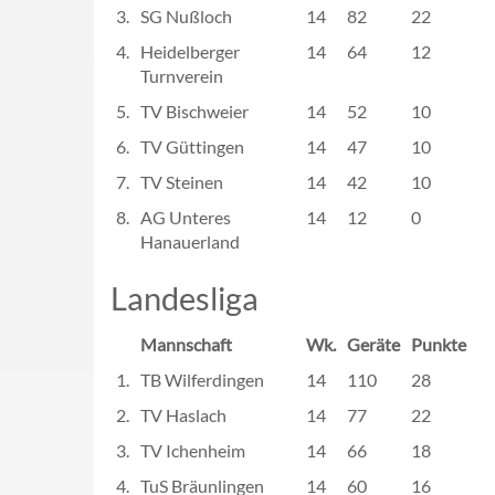
3.
SG Nußloch
14
82
22
4.
Heidelberger
14
64
12
Turnverein
5.
TV Bischweier
14
52
10
6.
TV Güttingen
14
47
10
7.
TV Steinen
14
42
10
8.
AG Unteres
14
12
0
Hanauerland
Landesliga
Mannschaft
Wk.
Geräte
Punkte
1.
TB Wilferdingen
14
110
28
2.
TV Haslach
14
77
22
3.
TV Ichenheim
14
66
18
4.
TuS Bräunlingen
14
60
16