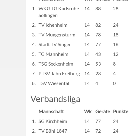
1.
WKG TG Karlsruhe-
14
88
28
Söllingen
2.
TV Ichenheim
14
82
24
3.
TV Muggensturm
14
78
18
4.
Stadt TV Singen
14
77
18
5.
TG Mannheim
14
43
12
6.
TSG Seckenheim
14
53
8
7.
PTSV Jahn Freiburg
14
23
4
8.
TSV Wiesental
14
4
0
Verbandsliga
Mannschaft
Wk.
Geräte
Punkte
1.
SG Kirchheim
14
77
24
2.
TV Bühl 1847
14
72
24