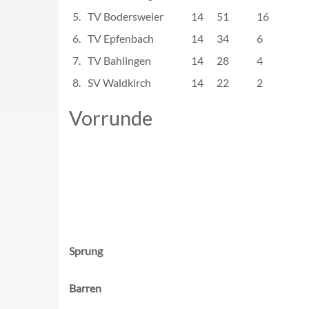
5.
TV Bodersweier
14
51
16
6.
TV Epfenbach
14
34
6
7.
TV Bahlingen
14
28
4
8.
SV Waldkirch
14
22
2
Vorrunde
Sprung
Barren