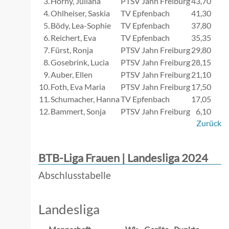
3.
Horny, Juliana
PTSV Jahn Freiburg
43,70
4.
Ohlheiser, Saskia
TV Epfenbach
41,30
5.
Bödy, Lea-Sophie
TV Epfenbach
37,80
6.
Reichert, Eva
TV Epfenbach
35,35
7.
Fürst, Ronja
PTSV Jahn Freiburg
29,80
8.
Gosebrink, Lucia
PTSV Jahn Freiburg
28,15
9.
Auber, Ellen
PTSV Jahn Freiburg
21,10
10.
Foth, Eva Maria
PTSV Jahn Freiburg
17,50
11.
Schumacher, Hanna
TV Epfenbach
17,05
12.
Bammert, Sonja
PTSV Jahn Freiburg
6,10
Zurück
BTB-Liga Frauen | Landesliga 2024
Abschlusstabelle
Landesliga