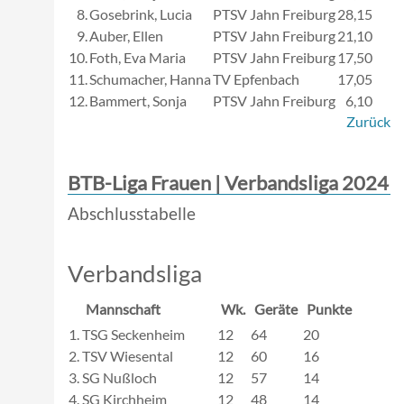
8.
Gosebrink, Lucia
PTSV Jahn Freiburg
28,15
9.
Auber, Ellen
PTSV Jahn Freiburg
21,10
10.
Foth, Eva Maria
PTSV Jahn Freiburg
17,50
11.
Schumacher, Hanna
TV Epfenbach
17,05
12.
Bammert, Sonja
PTSV Jahn Freiburg
6,10
Zurück
BTB-Liga Frauen | Verbandsliga 2024
Abschlusstabelle
Verbandsliga
Mannschaft
Wk.
Geräte
Punkte
1.
TSG Seckenheim
12
64
20
2.
TSV Wiesental
12
60
16
3.
SG Nußloch
12
57
14
4.
SG Kirchheim
12
48
14