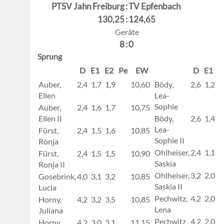
PTSV Jahn Freiburg
:
TV Epfenbach
130,25
:
124,65
Geräte
8
:
0
Sprung
D
E1
E2
Pe
EW
D
E1
E
Auber,
2,4
1,7
1,9
10,60
Bödy,
2,6
1,2
1
Ellen
Lea-
Sophie
Auber,
2,4
1,6
1,7
10,75
Ellen II
Bödy,
2,6
1,4
1
Lea-
Fürst,
2,4
1,5
1,6
10,85
Sophie II
Ronja
Ohlheiser,
2,4
1,1
1
Fürst,
2,4
1,5
1,5
10,90
Saskia
Ronja II
Ohlheiser,
3,2
2,0
2
Gosebrink,
4,0
3,1
3,2
10,85
Saskia II
Lucia
Pechwitz,
4,2
2,0
2
Horny,
4,2
3,2
3,5
10,85
Lena
Juliana
Pechwitz,
4,2
2,0
2
Horny,
4,2
3,0
3,1
11,15