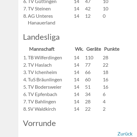
6.
TV Güttingen
14
47
10
7.
TV Steinen
14
42
10
8.
AG Unteres
14
12
0
Hanauerland
Landesliga
Mannschaft
Wk.
Geräte
Punkte
1.
TB Wilferdingen
14
110
28
2.
TV Haslach
14
77
22
3.
TV Ichenheim
14
66
18
4.
TuS Bräunlingen
14
60
16
5.
TV Bodersweier
14
51
16
6.
TV Epfenbach
14
34
6
7.
TV Bahlingen
14
28
4
8.
SV Waldkirch
14
22
2
Vorrunde
Zurück