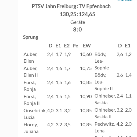
PTSV Jahn Freiburg
:
TV Epfenbach
130,25
:
124,65
Geräte
8
:
0
Sprung
D
E1
E2
Pe
EW
D
E1
E
Auber,
2,4
1,7
1,9
10,60
Bödy,
2,6
1,2
1
Ellen
Lea-
Sophie
Auber,
2,4
1,6
1,7
10,75
Ellen II
Bödy,
2,6
1,4
1
Lea-
Fürst,
2,4
1,5
1,6
10,85
Sophie II
Ronja
Ohlheiser,
2,4
1,1
1
Fürst,
2,4
1,5
1,5
10,90
Saskia
Ronja II
Ohlheiser,
3,2
2,0
2
Gosebrink,
4,0
3,1
3,2
10,85
Saskia II
Lucia
Pechwitz,
4,2
2,0
2
Horny,
4,2
3,2
3,5
10,85
Lena
Juliana