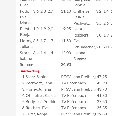
Ellen
Sophie
Foth,
3,6
2,3
2,7
11,10
Ohlheiser,
3,2
1,4
1,8
Eva
Saskia
Maria
Pechwitz,
3,5
2,6
2,9
Fürst,
1,9
1,9
2,0
9,95
Lena
Ronja
Reichert,
3,0
1,9
2,4
Horny,
3,5
1,7
1,7
11,80
Eva
Juliana
Schumacher,
2,0
2,0
2,1
Storz,
3,4
1,4
1,4
12,00
Hanna
Sabine
Summe
Summe
34,90
Einzelwertung
1.
Storz, Sabine
PTSV Jahn Freiburg
47,25
2.
Pechwitz, Lena
TV Epfenbach
43,90
3.
Horny, Juliana
PTSV Jahn Freiburg
43,70
4.
Ohlheiser, Saskia
TV Epfenbach
41,30
5.
Bödy, Lea-Sophie
TV Epfenbach
37,80
6.
Reichert, Eva
TV Epfenbach
35,35
7.
Fürst, Ronja
PTSV Jahn Freiburg
29,80