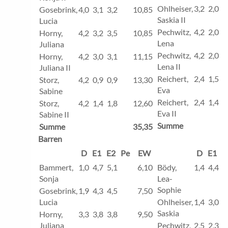
Ohlheiser,
3,2
2,0
2
Gosebrink,
4,0
3,1
3,2
10,85
Saskia II
Lucia
Pechwitz,
4,2
2,0
2
Horny,
4,2
3,2
3,5
10,85
Lena
Juliana
Pechwitz,
4,2
2,0
2
Horny,
4,2
3,0
3,1
11,15
Lena II
Juliana II
Reichert,
2,4
1,5
1
Storz,
4,2
0,9
0,9
13,30
Eva
Sabine
Reichert,
2,4
1,4
1
Storz,
4,2
1,4
1,8
12,60
Eva II
Sabine II
Summe
Summe
35,35
Barren
D
E1
E2
Pe
EW
D
E1
E
Bammert,
1,0
4,7
5,1
6,10
Bödy,
1,4
4,4
4
Sonja
Lea-
Sophie
Gosebrink,
1,9
4,3
4,5
7,50
Lucia
Ohlheiser,
1,4
3,0
3
Saskia
Horny,
3,3
3,8
3,8
9,50
Juliana
Pechwitz,
2,5
2,3
2