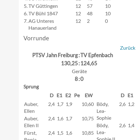
5.
TV Güttingen
12
57
10
6.
TV Bühl 1847
12
48
10
7.
AG Unteres
12
2
0
Hanauerland
Vorrunde
Zurück
PTSV Jahn Freiburg
:
TV Epfenbach
130,25
:
124,65
Geräte
8
:
0
Sprung
D
E1
E2
Pe
EW
D
E1
E
Auber,
2,4
1,7
1,9
10,60
Bödy,
2,6
1,2
1
Ellen
Lea-
Sophie
Auber,
2,4
1,6
1,7
10,75
Ellen II
Bödy,
2,6
1,4
1
Lea-
Fürst,
2,4
1,5
1,6
10,85
Sophie II
Ronja