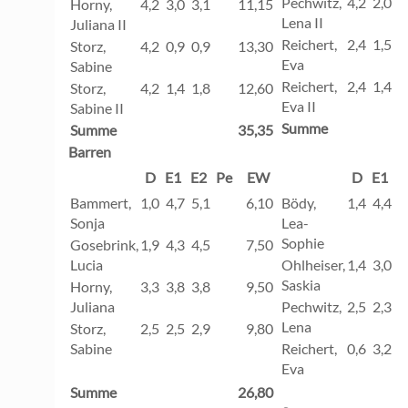
Pechwitz,
4,2
2,0
2
Horny,
4,2
3,0
3,1
11,15
Lena II
Juliana II
Reichert,
2,4
1,5
1
Storz,
4,2
0,9
0,9
13,30
Eva
Sabine
Reichert,
2,4
1,4
1
Storz,
4,2
1,4
1,8
12,60
Eva II
Sabine II
Summe
Summe
35,35
Barren
D
E1
E2
Pe
EW
D
E1
E
Bammert,
1,0
4,7
5,1
6,10
Bödy,
1,4
4,4
4
Sonja
Lea-
Sophie
Gosebrink,
1,9
4,3
4,5
7,50
Lucia
Ohlheiser,
1,4
3,0
3
Saskia
Horny,
3,3
3,8
3,8
9,50
Juliana
Pechwitz,
2,5
2,3
2
Lena
Storz,
2,5
2,5
2,9
9,80
Sabine
Reichert,
0,6
3,2
3
Eva
Summe
26,80