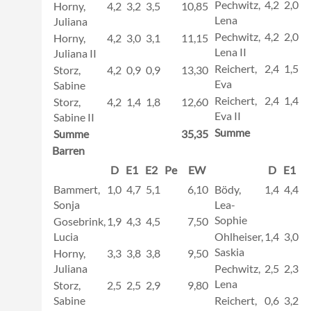
Pechwitz,
4,2
2,0
2
Horny,
4,2
3,2
3,5
10,85
Lena
Juliana
Pechwitz,
4,2
2,0
2
Horny,
4,2
3,0
3,1
11,15
Lena II
Juliana II
Reichert,
2,4
1,5
1
Storz,
4,2
0,9
0,9
13,30
Eva
Sabine
Reichert,
2,4
1,4
1
Storz,
4,2
1,4
1,8
12,60
Eva II
Sabine II
Summe
Summe
35,35
Barren
D
E1
E2
Pe
EW
D
E1
E
Bammert,
1,0
4,7
5,1
6,10
Bödy,
1,4
4,4
4
Sonja
Lea-
Sophie
Gosebrink,
1,9
4,3
4,5
7,50
Lucia
Ohlheiser,
1,4
3,0
3
Saskia
Horny,
3,3
3,8
3,8
9,50
Juliana
Pechwitz,
2,5
2,3
2
Lena
Storz,
2,5
2,5
2,9
9,80
Sabine
Reichert,
0,6
3,2
3