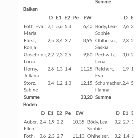
Summe
Balken
D
E1
E2
Pe
EW
D
E1
Foth, Eva
2,1
5,6
5,8
6,40
Bödy, Lea-
2,6
3,2
Maria
Sophie
Fürst,
2,5
3,4
3,7
8,95
Ohlheiser,
2,3
2,1
Ronja
Saskia
Gosebrink,
2,2
2,3
2,5
9,80
Pechwitz,
3,0
2,1
Lucia
Lena
Horny,
2,6
1,3
1,4
11,25
Reichert,
1,9
1,5
Juliana
Eva
Storz,
3,4
1,2
1,3
12,15
Schumacher,
2,4
5,2
Sabine
Hanna
Summe
33,20
Summe
Boden
D
E1
E2
Pe
EW
D
E1
E2
Auber,
2,4
1,9
2,2
10,35
Bödy, Lea-
3,2
2,7
3,3
Ellen
Sophie
Foth,
3,6
2,3
2,7
11,10
Ohlheiser,
3,2
1,4
1,8