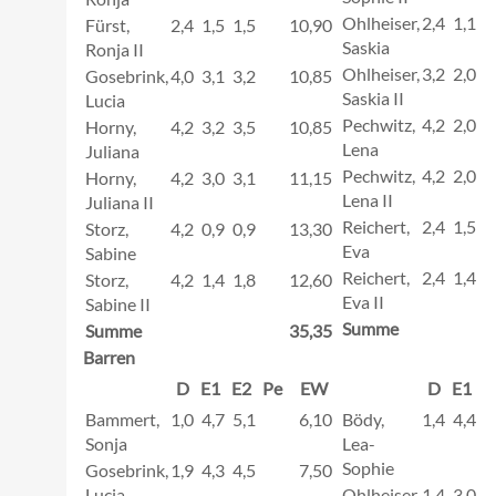
Ohlheiser,
2,4
1,1
1
Fürst,
2,4
1,5
1,5
10,90
Saskia
Ronja II
Ohlheiser,
3,2
2,0
2
Gosebrink,
4,0
3,1
3,2
10,85
Saskia II
Lucia
Pechwitz,
4,2
2,0
2
Horny,
4,2
3,2
3,5
10,85
Lena
Juliana
Pechwitz,
4,2
2,0
2
Horny,
4,2
3,0
3,1
11,15
Lena II
Juliana II
Reichert,
2,4
1,5
1
Storz,
4,2
0,9
0,9
13,30
Eva
Sabine
Reichert,
2,4
1,4
1
Storz,
4,2
1,4
1,8
12,60
Eva II
Sabine II
Summe
Summe
35,35
Barren
D
E1
E2
Pe
EW
D
E1
E
Bammert,
1,0
4,7
5,1
6,10
Bödy,
1,4
4,4
4
Sonja
Lea-
Sophie
Gosebrink,
1,9
4,3
4,5
7,50
Lucia
Ohlheiser,
1,4
3,0
3