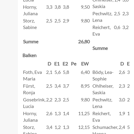
Saskia
Horny,
3,3
3,8
3,8
9,50
Juliana
Pechwitz,
2,5
2,3
2
Lena
Storz,
2,5
2,5
2,9
9,80
Sabine
Reichert,
0,6
3,2
3
Eva
Summe
26,80
Summe
Balken
D
E1
E2
Pe
EW
D
E1
Foth, Eva
2,1
5,6
5,8
6,40
Bödy, Lea-
2,6
3,2
Maria
Sophie
Fürst,
2,5
3,4
3,7
8,95
Ohlheiser,
2,3
2,1
Ronja
Saskia
Gosebrink,
2,2
2,3
2,5
9,80
Pechwitz,
3,0
2,1
Lucia
Lena
Horny,
2,6
1,3
1,4
11,25
Reichert,
1,9
1,5
Juliana
Eva
Storz,
3,4
1,2
1,3
12,15
Schumacher,
2,4
5,2
Sabine
Hanna