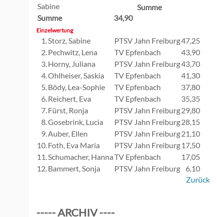
Sabine
Summe
Summe
34,90
Einzelwertung
1.
Storz, Sabine
PTSV Jahn Freiburg
47,25
2.
Pechwitz, Lena
TV Epfenbach
43,90
3.
Horny, Juliana
PTSV Jahn Freiburg
43,70
4.
Ohlheiser, Saskia
TV Epfenbach
41,30
5.
Bödy, Lea-Sophie
TV Epfenbach
37,80
6.
Reichert, Eva
TV Epfenbach
35,35
7.
Fürst, Ronja
PTSV Jahn Freiburg
29,80
8.
Gosebrink, Lucia
PTSV Jahn Freiburg
28,15
9.
Auber, Ellen
PTSV Jahn Freiburg
21,10
10.
Foth, Eva Maria
PTSV Jahn Freiburg
17,50
11.
Schumacher, Hanna
TV Epfenbach
17,05
12.
Bammert, Sonja
PTSV Jahn Freiburg
6,10
Zurück
----- ARCHIV ----