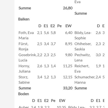
Eva
Summe
26,80
Summe
Balken
D
E1
E2
Pe
EW
D
E1
Foth, Eva
2,1
5,6
5,8
6,40
Bödy, Lea-
2,6
3,2
Maria
Sophie
Fürst,
2,5
3,4
3,7
8,95
Ohlheiser,
2,3
2,1
Ronja
Saskia
Gosebrink,
2,2
2,3
2,5
9,80
Pechwitz,
3,0
2,1
Lucia
Lena
Horny,
2,6
1,3
1,4
11,25
Reichert,
1,9
1,5
Juliana
Eva
Storz,
3,4
1,2
1,3
12,15
Schumacher,
2,4
5,2
Sabine
Hanna
Summe
33,20
Summe
Boden
D
E1
E2
Pe
EW
D
E1
E2
Auber,
2,4
1,9
2,2
10,35
Bödy, Lea-
3,2
2,7
3,3