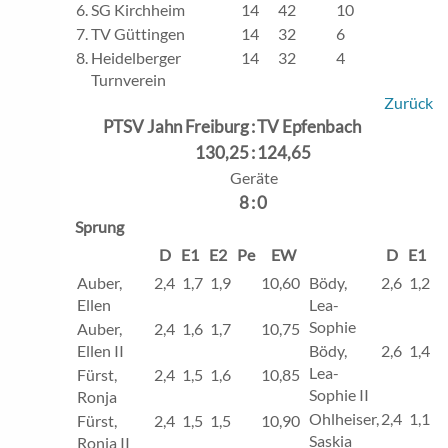
6.
SG Kirchheim
14
42
10
7.
TV Güttingen
14
32
6
8.
Heidelberger
14
32
4
Turnverein
Zurück
PTSV Jahn Freiburg
:
TV Epfenbach
130,25
:
124,65
Geräte
8
:
0
Sprung
D
E1
E2
Pe
EW
D
E1
E
Auber,
2,4
1,7
1,9
10,60
Bödy,
2,6
1,2
1
Ellen
Lea-
Sophie
Auber,
2,4
1,6
1,7
10,75
Ellen II
Bödy,
2,6
1,4
1
Lea-
Fürst,
2,4
1,5
1,6
10,85
Sophie II
Ronja
Ohlheiser,
2,4
1,1
1
Fürst,
2,4
1,5
1,5
10,90
Saskia
Ronja II