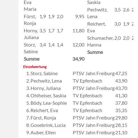
Eva
Saskia
Maria
Pechwitz,
3,5
2,6
2,9
Fürst,
1,9
1,9
2,0
9,95
Lena
Ronja
Reichert,
3,0
1,9
2,4
Horny,
3,5
1,7
1,7
11,80
Eva
Juliana
Schumacher,
2,0
2,0
2,1
Storz,
3,4
1,4
1,4
12,00
Hanna
Sabine
Summe
Summe
34,90
Einzelwertung
1.
Storz, Sabine
PTSV Jahn Freiburg
47,25
2.
Pechwitz, Lena
TV Epfenbach
43,90
3.
Horny, Juliana
PTSV Jahn Freiburg
43,70
4.
Ohlheiser, Saskia
TV Epfenbach
41,30
5.
Bödy, Lea-Sophie
TV Epfenbach
37,80
6.
Reichert, Eva
TV Epfenbach
35,35
7.
Fürst, Ronja
PTSV Jahn Freiburg
29,80
8.
Gosebrink, Lucia
PTSV Jahn Freiburg
28,15
9.
Auber, Ellen
PTSV Jahn Freiburg
21,10