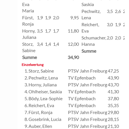
Eva
Saskia
Maria
Pechwitz,
3,5
2,6
2,9
Fürst,
1,9
1,9
2,0
9,95
Lena
Ronja
Reichert,
3,0
1,9
2,4
Horny,
3,5
1,7
1,7
11,80
Eva
Juliana
Schumacher,
2,0
2,0
2,1
Storz,
3,4
1,4
1,4
12,00
Hanna
Sabine
Summe
Summe
34,90
Einzelwertung
1.
Storz, Sabine
PTSV Jahn Freiburg
47,25
2.
Pechwitz, Lena
TV Epfenbach
43,90
3.
Horny, Juliana
PTSV Jahn Freiburg
43,70
4.
Ohlheiser, Saskia
TV Epfenbach
41,30
5.
Bödy, Lea-Sophie
TV Epfenbach
37,80
6.
Reichert, Eva
TV Epfenbach
35,35
7.
Fürst, Ronja
PTSV Jahn Freiburg
29,80
8.
Gosebrink, Lucia
PTSV Jahn Freiburg
28,15
9.
Auber, Ellen
PTSV Jahn Freiburg
21,10