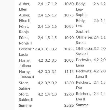
Auber,
2,4
1,7
1,9
10,60
Bödy,
2,6
1,2
1
Ellen
Lea-
Sophie
Auber,
2,4
1,6
1,7
10,75
Ellen II
Bödy,
2,6
1,4
1
Lea-
Fürst,
2,4
1,5
1,6
10,85
Sophie II
Ronja
Ohlheiser,
2,4
1,1
1
Fürst,
2,4
1,5
1,5
10,90
Saskia
Ronja II
Ohlheiser,
3,2
2,0
2
Gosebrink,
4,0
3,1
3,2
10,85
Saskia II
Lucia
Pechwitz,
4,2
2,0
2
Horny,
4,2
3,2
3,5
10,85
Lena
Juliana
Pechwitz,
4,2
2,0
2
Horny,
4,2
3,0
3,1
11,15
Lena II
Juliana II
Reichert,
2,4
1,5
1
Storz,
4,2
0,9
0,9
13,30
Eva
Sabine
Reichert,
2,4
1,4
1
Storz,
4,2
1,4
1,8
12,60
Eva II
Sabine II
Summe
Summe
35,35