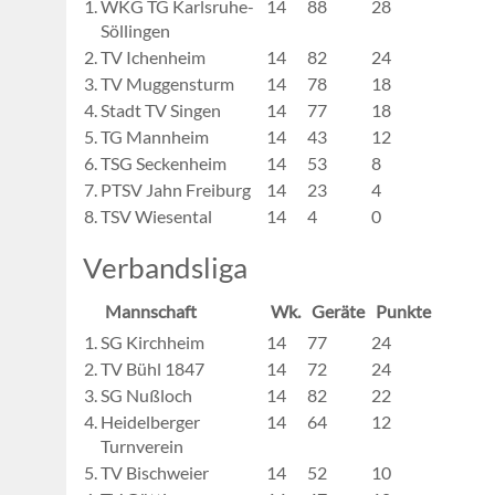
1.
WKG TG Karlsruhe-
14
88
28
Söllingen
2.
TV Ichenheim
14
82
24
3.
TV Muggensturm
14
78
18
4.
Stadt TV Singen
14
77
18
5.
TG Mannheim
14
43
12
6.
TSG Seckenheim
14
53
8
7.
PTSV Jahn Freiburg
14
23
4
8.
TSV Wiesental
14
4
0
Verbandsliga
Mannschaft
Wk.
Geräte
Punkte
1.
SG Kirchheim
14
77
24
2.
TV Bühl 1847
14
72
24
3.
SG Nußloch
14
82
22
4.
Heidelberger
14
64
12
Turnverein
5.
TV Bischweier
14
52
10