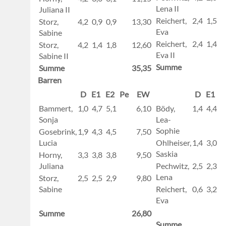
Lena II
Juliana II
Reichert,
2,4
1,5
1
Storz,
4,2
0,9
0,9
13,30
Eva
Sabine
Reichert,
2,4
1,4
1
Storz,
4,2
1,4
1,8
12,60
Eva II
Sabine II
Summe
Summe
35,35
Barren
D
E1
E2
Pe
EW
D
E1
E
Bammert,
1,0
4,7
5,1
6,10
Bödy,
1,4
4,4
4
Sonja
Lea-
Sophie
Gosebrink,
1,9
4,3
4,5
7,50
Lucia
Ohlheiser,
1,4
3,0
3
Saskia
Horny,
3,3
3,8
3,8
9,50
Juliana
Pechwitz,
2,5
2,3
2
Lena
Storz,
2,5
2,5
2,9
9,80
Sabine
Reichert,
0,6
3,2
3
Eva
Summe
26,80
Summe