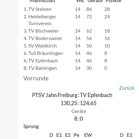
Mannschaft
Wk.
Geräte
Punkte
1.
TV Steinen
14
86
28
2.
Heidelberger
14
72
24
Turnverein
3.
TV Bischweier
14
62
18
4.
TV Bodersweier
14
56
16
5.
SV Waldkirch
14
50
10
6.
TuS Bräunlingen
14
46
8
6.
TV Epfenbach
14
46
8
8.
TV Bahlingen
14
30
0
Vorrunde
Zurück
PTSV Jahn Freiburg
:
TV Epfenbach
130,25
:
124,65
Geräte
8
:
0
Sprung
D
E1
E2
Pe
EW
D
E1
E