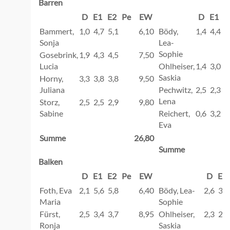
Barren
D
E1
E2
Pe
EW
D
E1
E
Bammert,
1,0
4,7
5,1
6,10
Bödy,
1,4
4,4
4
Sonja
Lea-
Sophie
Gosebrink,
1,9
4,3
4,5
7,50
Lucia
Ohlheiser,
1,4
3,0
3
Saskia
Horny,
3,3
3,8
3,8
9,50
Juliana
Pechwitz,
2,5
2,3
2
Lena
Storz,
2,5
2,5
2,9
9,80
Sabine
Reichert,
0,6
3,2
3
Eva
Summe
26,80
Summe
Balken
D
E1
E2
Pe
EW
D
E1
Foth, Eva
2,1
5,6
5,8
6,40
Bödy, Lea-
2,6
3,2
Maria
Sophie
Fürst,
2,5
3,4
3,7
8,95
Ohlheiser,
2,3
2,1
Ronja
Saskia