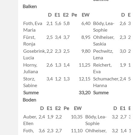
Balken
D
E1
E2
Pe
EW
D
E1
Foth, Eva
2,1
5,6
5,8
6,40
Bödy, Lea-
2,6
3,2
Maria
Sophie
Fürst,
2,5
3,4
3,7
8,95
Ohlheiser,
2,3
2,1
Ronja
Saskia
Gosebrink,
2,2
2,3
2,5
9,80
Pechwitz,
3,0
2,1
Lucia
Lena
Horny,
2,6
1,3
1,4
11,25
Reichert,
1,9
1,5
Juliana
Eva
Storz,
3,4
1,2
1,3
12,15
Schumacher,
2,4
5,2
Sabine
Hanna
Summe
33,20
Summe
Boden
D
E1
E2
Pe
EW
D
E1
E2
Auber,
2,4
1,9
2,2
10,35
Bödy, Lea-
3,2
2,7
3,3
Ellen
Sophie
Foth,
3,6
2,3
2,7
11,10
Ohlheiser,
3,2
1,4
1,8