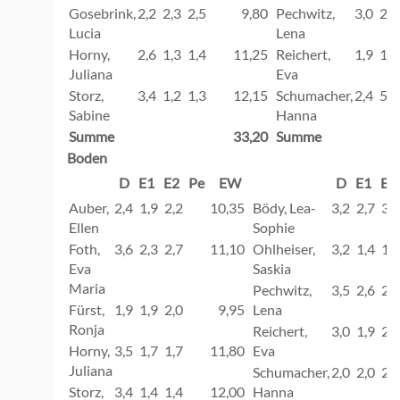
Gosebrink,
2,2
2,3
2,5
9,80
Pechwitz,
3,0
2,1
Lucia
Lena
Horny,
2,6
1,3
1,4
11,25
Reichert,
1,9
1,5
Juliana
Eva
Storz,
3,4
1,2
1,3
12,15
Schumacher,
2,4
5,2
Sabine
Hanna
Summe
33,20
Summe
Boden
D
E1
E2
Pe
EW
D
E1
E2
Auber,
2,4
1,9
2,2
10,35
Bödy, Lea-
3,2
2,7
3,3
Ellen
Sophie
Foth,
3,6
2,3
2,7
11,10
Ohlheiser,
3,2
1,4
1,8
Eva
Saskia
Maria
Pechwitz,
3,5
2,6
2,9
Fürst,
1,9
1,9
2,0
9,95
Lena
Ronja
Reichert,
3,0
1,9
2,4
Horny,
3,5
1,7
1,7
11,80
Eva
Juliana
Schumacher,
2,0
2,0
2,1
Storz,
3,4
1,4
1,4
12,00
Hanna