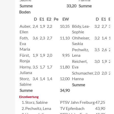
Summe
33,20
Summe
Boden
D
E1
E2
Pe
EW
D
E1
E2
Auber,
2,4
1,9
2,2
10,35
Bödy, Lea-
3,2
2,7
3,3
Ellen
Sophie
Foth,
3,6
2,3
2,7
11,10
Ohlheiser,
3,2
1,4
1,8
Eva
Saskia
Maria
Pechwitz,
3,5
2,6
2,9
Fürst,
1,9
1,9
2,0
9,95
Lena
Ronja
Reichert,
3,0
1,9
2,4
Horny,
3,5
1,7
1,7
11,80
Eva
Juliana
Schumacher,
2,0
2,0
2,1
Storz,
3,4
1,4
1,4
12,00
Hanna
Sabine
Summe
Summe
34,90
Einzelwertung
1.
Storz, Sabine
PTSV Jahn Freiburg
47,25
2.
Pechwitz, Lena
TV Epfenbach
43,90