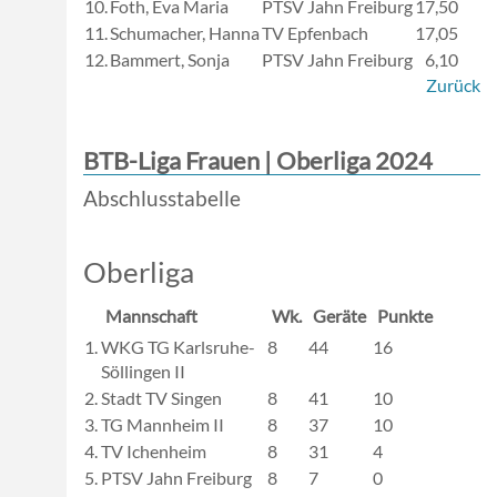
10.
Foth, Eva Maria
PTSV Jahn Freiburg
17,50
11.
Schumacher, Hanna
TV Epfenbach
17,05
12.
Bammert, Sonja
PTSV Jahn Freiburg
6,10
Zurück
BTB-Liga Frauen | Oberliga 2024
Abschlusstabelle
Oberliga
Mannschaft
Wk.
Geräte
Punkte
1.
WKG TG Karlsruhe-
8
44
16
Söllingen II
2.
Stadt TV Singen
8
41
10
3.
TG Mannheim II
8
37
10
4.
TV Ichenheim
8
31
4
5.
PTSV Jahn Freiburg
8
7
0