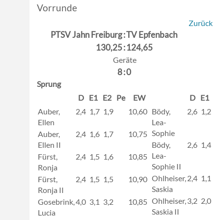
Vorrunde
Zurück
PTSV Jahn Freiburg
:
TV Epfenbach
130,25
:
124,65
Geräte
8
:
0
Sprung
D
E1
E2
Pe
EW
D
E1
E
Auber,
2,4
1,7
1,9
10,60
Bödy,
2,6
1,2
1
Ellen
Lea-
Sophie
Auber,
2,4
1,6
1,7
10,75
Ellen II
Bödy,
2,6
1,4
1
Lea-
Fürst,
2,4
1,5
1,6
10,85
Sophie II
Ronja
Ohlheiser,
2,4
1,1
1
Fürst,
2,4
1,5
1,5
10,90
Saskia
Ronja II
Ohlheiser,
3,2
2,0
2
Gosebrink,
4,0
3,1
3,2
10,85
Saskia II
Lucia