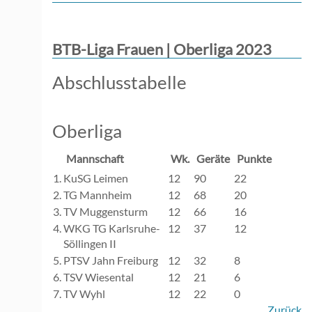
BTB-Liga Frauen | Oberliga 2023
Abschlusstabelle
Oberliga
Mannschaft
Wk.
Geräte
Punkte
1.
KuSG Leimen
12
90
22
2.
TG Mannheim
12
68
20
3.
TV Muggensturm
12
66
16
4.
WKG TG Karlsruhe-
12
37
12
Söllingen II
5.
PTSV Jahn Freiburg
12
32
8
6.
TSV Wiesental
12
21
6
7.
TV Wyhl
12
22
0
Zurück